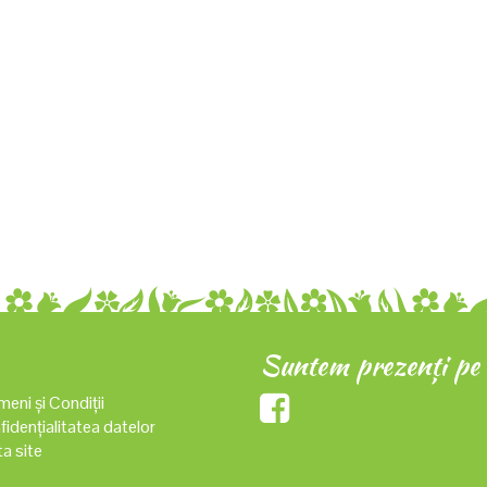
Suntem prezenți pe
eni și Condiții
idențialitatea datelor
a site