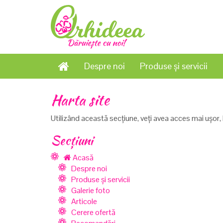
Despre noi
Produse și servicii
Harta site
Utilizând această secţiune, veţi avea acces mai uşor, la
Secțiuni
Acasă
Despre noi
Produse și servicii
Galerie foto
Articole
Cerere ofertă