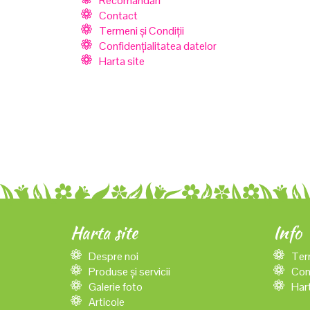
Recomandări
Contact
Termeni și Condiții
Confidențialitatea datelor
Harta site
Harta site
Info
Despre noi
Term
Produse și servicii
Conf
Galerie foto
Hart
Articole