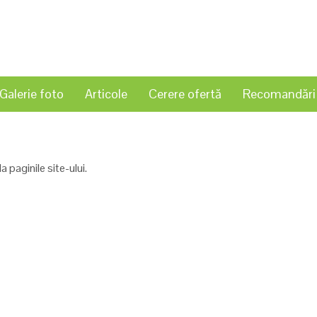
Galerie foto
Articole
Cerere ofertă
Recomandări
 paginile site-ului.